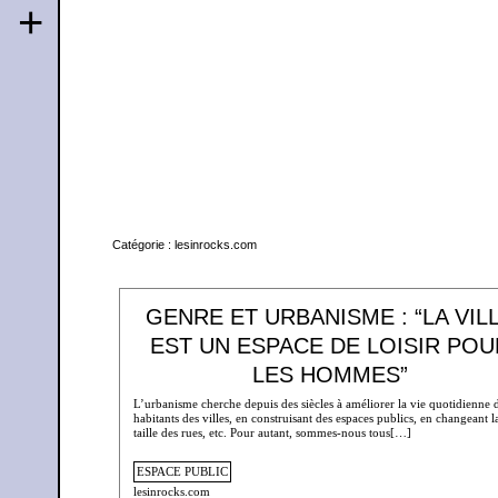
+
Catégorie :
lesinrocks.com
GENRE ET URBANISME : “LA VIL
EST UN ESPACE DE LOISIR POU
LES HOMMES”
L’urbanisme cherche depuis des siècles à améliorer la vie quotidienne 
habitants des villes, en construisant des espaces publics, en changeant l
taille des rues, etc. Pour autant, sommes-nous tous[…]
ESPACE PUBLIC
lesinrocks.com