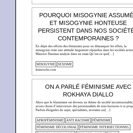
POURQUOI MISOGYNIE ASSUM
ET MISOGYNIE HONTEUSE
PERSISTENT DANS NOS SOCIÉT
CONTEMPORAINES ?
En dépit des efforts des féministes pour en démasquer les effets, la
misogynie reste une attitude largement répandue dans les sociétés actuel
Maurice Daumas analyse dans un essai Qu’est-ce que[…]
MISOGYNIE
SEXISME
lesinrocks.com
ON A PARLÉ FÉMINISME AVEC
ROKHAYA DIALLO
Alors que le féminisme est devenu un thème de société incontournable
avons choisi d’interviewer des personnalités de tous horizons à ce prop
Parfois éloignées du sujet, spécialistes, investies ou[…]
AFROFÉMINISME
ANTI RACISME
FÉMINISME
FÉMINISME DÉCOLONIAL
FÉMINISME INTERSECTIONNEL