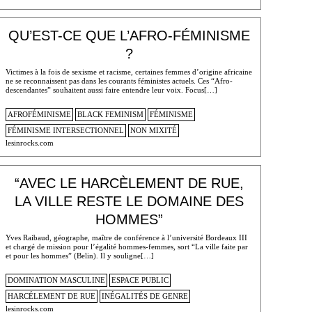
QU’EST-CE QUE L’AFRO-FÉMINISME
?
Victimes à la fois de sexisme et racisme, certaines femmes d’origine africaine
ne se reconnaissent pas dans les courants féministes actuels. Ces “Afro-
descendantes” souhaitent aussi faire entendre leur voix. Focus[…]
AFROFÉMINISME
BLACK FEMINISM
FÉMINISME
FÉMINISME INTERSECTIONNEL
NON MIXITÉ
lesinrocks.com
“AVEC LE HARCÈLEMENT DE RUE,
LA VILLE RESTE LE DOMAINE DES
HOMMES”
Yves Raibaud, géographe, maître de conférence à l’université Bordeaux III
et chargé de mission pour l’égalité hommes-femmes, sort “La ville faite par
et pour les hommes” (Belin). Il y souligne[…]
DOMINATION MASCULINE
ESPACE PUBLIC
HARCÉLEMENT DE RUE
INÉGALITÉS DE GENRE
lesinrocks.com