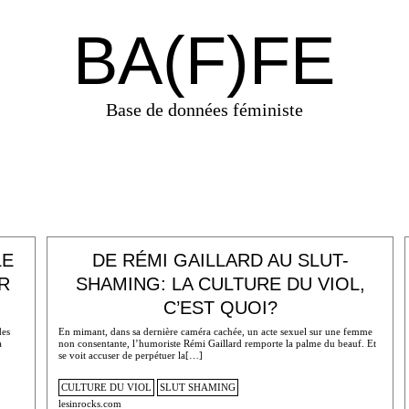
BA(F)FE
Base de données féministe
LE
DE RÉMI GAILLARD AU SLUT-
R
SHAMING: LA CULTURE DU VIOL,
C’EST QUOI?
des
En mimant, dans sa dernière caméra cachée, un acte sexuel sur une femme
a
non consentante, l’humoriste Rémi Gaillard remporte la palme du beauf. Et
se voit accuser de perpétuer la[…]
CULTURE DU VIOL
SLUT SHAMING
lesinrocks.com