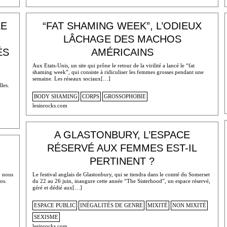
ÉE
“FAT SHAMING WEEK”, L’ODIEUX
LÂCHAGE DES MACHOS
ÉS
AMÉRICAINS
Aux Etats-Unis, un site qui prône le retour de la virilité a lancé le “fat
shaming week”, qui consiste à ridiculiser les femmes grosses pendant une
semaine. Les réseaux sociaux[…]
les.
BODY SHAMING
CORPS
GROSSOPHOBIE
lesinrocks.com
A GLASTONBURY, L’ESPACE
RÉSERVÉ AUX FEMMES EST-IL
PERTINENT ?
, nous
Le festival anglais de Glastonbury, qui se tiendra dans le comté du Somerset
os.
du 22 au 26 juin, inaugure cette année “The Sisterhood”, un espace réservé,
géré et dédié aux[…]
ESPACE PUBLIC
INÉGALITÉS DE GENRE
MIXITÉ
NON MIXITÉ
SEXISME
lesinrocks.com