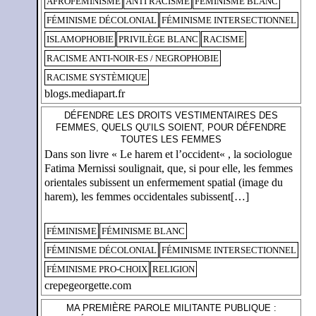
AFROFÉMINISME
ANTI RACISME
FÉMINISME BLANC
FÉMINISME DÉCOLONIAL
FÉMINISME INTERSECTIONNEL
ISLAMOPHOBIE
PRIVILÈGE BLANC
RACISME
RACISME ANTI-NOIR-ES / NEGROPHOBIE
RACISME SYSTÈMIQUE
blogs.mediapart.fr
DÉFENDRE LES DROITS VESTIMENTAIRES DES
FEMMES, QUELS QU’ILS SOIENT, POUR DÉFENDRE
TOUTES LES FEMMES
Dans son livre « Le harem et l’occident« , la sociologue
Fatima Mernissi soulignait, que, si pour elle, les femmes
orientales subissent un enfermement spatial (image du
harem), les femmes occidentales subissent[…]
FÉMINISME
FÉMINISME BLANC
FÉMINISME DÉCOLONIAL
FÉMINISME INTERSECTIONNEL
FÉMINISME PRO-CHOIX
RELIGION
crepegeorgette.com
MA PREMIÈRE PAROLE MILITANTE PUBLIQUE :