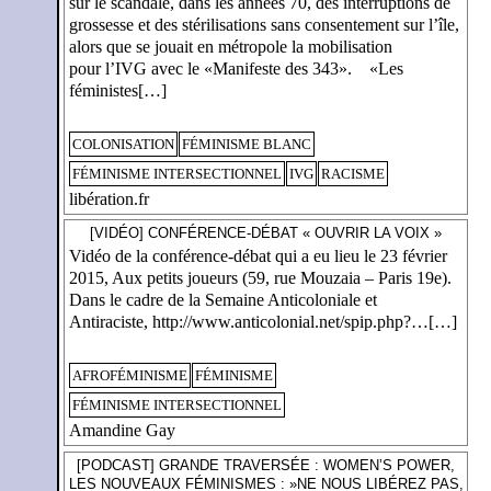
sur le scandale, dans les années 70, des interruptions de
grossesse et des stérilisations sans consentement sur l’île,
alors que se jouait en métropole la mobilisation
pour l’IVG avec le «Manifeste des 343». «Les
féministes[…]
COLONISATION
FÉMINISME BLANC
FÉMINISME INTERSECTIONNEL
IVG
RACISME
libération.fr
[VIDÉO] CONFÉRENCE-DÉBAT « OUVRIR LA VOIX »
Vidéo de la conférence-débat qui a eu lieu le 23 février
2015, Aux petits joueurs (59, rue Mouzaia – Paris 19e).
Dans le cadre de la Semaine Anticoloniale et
Antiraciste, http://www.anticolonial.net/spip.php?…[…]
AFROFÉMINISME
FÉMINISME
FÉMINISME INTERSECTIONNEL
Amandine Gay
[PODCAST] GRANDE TRAVERSÉE : WOMEN’S POWER,
LES NOUVEAUX FÉMINISMES : »NE NOUS LIBÉREZ PAS,