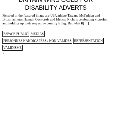
DISABILITY ADVERTS
Pictured in the featured image are USA athlete Tatyana McFadden and
British athletes Hannah Cockcroft and Melissa Nichols celebrating victories
and holding up their respective country’s flag. But what if[…]
ESPACE PUBLIC
MÉDIAS
PERSONNES HANDICAPÉES / NON VALIDES
REPRÉSENTATION
VALIDISME
x