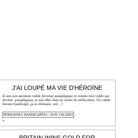
J’AI LOUPÉ MA VIE D’HÉROÏNE
Je suis une ancienne valide devenue paraplégique et comme tout valide qui
devient paraplégique, je suis allée dans un centre de rééducation. Un valide
devenu handicapé, ça se rééduque, on[…]
PERSONNES HANDICAPÉES / NON VALIDES
x
BRITAIN WINS GOLD FOR