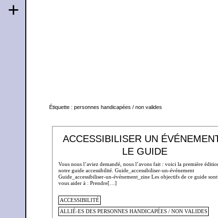
+
Étiquette :
personnes handicapées / non valides
ACCESSIBILISER UN ÉVÉNEMENT
LE GUIDE
Vous nous l’aviez demandé, nous l’avons fait : voici la première éditio
notre guide accessibilité. Guide_accessibiliser-un-événement
Guide_accessibiliser-un-événement_zine Les objectifs de ce guide sont
vous aider à : Prendre[…]
ACCESSIBILITÉ
ALLIÉ-ES DES PERSONNES HANDICAPÉES / NON VALIDES