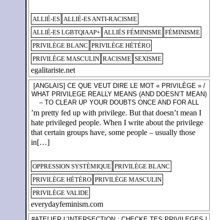
ALLIÉ-ES
ALLIÉ-ES ANTI-RACISME
ALLIÉ-ES LGBTQIAAP+
ALLIÉS FÉMINISME
FÉMINISME
PRIVILÈGE BLANC
PRIVILÈGE HÉTÉRO
PRIVILÈGE MASCULIN
RACISME
SEXISME
egalitariste.net
[ANGLAIS] CE QUE VEUT DIRE LE MOT « PRIVILÈGE » /
WHAT PRIVILEGE REALLY MEANS (AND DOESN’T MEAN)
– TO CLEAR UP YOUR DOUBTS ONCE AND FOR ALL
’m pretty fed up with privilege. But that doesn’t mean I
hate privileged people. When I write about the privilege
that certain groups have, some people – usually those
in[…]
OPPRESSION SYSTÈMIQUE
PRIVILÈGE BLANC
PRIVILÈGE HÉTÉRO
PRIVILÈGE MASCULIN
PRIVILÈGE VALIDE
everydayfeminism.com
#ATELIER L’INTERSECTION : CHECKE TES PRIVILEGES !