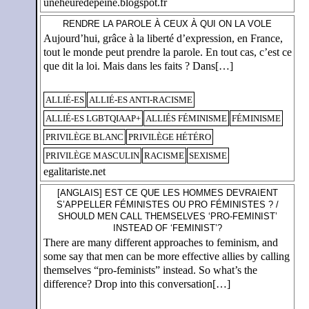
uneheuredepeine.blogspot.fr
RENDRE LA PAROLE À CEUX À QUI ON LA VOLE
Aujourd’hui, grâce à la liberté d’expression, en France,
tout le monde peut prendre la parole. En tout cas, c’est ce
que dit la loi. Mais dans les faits ? Dans[…]
ALLIÉ-ES
ALLIÉ-ES ANTI-RACISME
ALLIÉ-ES LGBTQIAAP+
ALLIÉS FÉMINISME
FÉMINISME
PRIVILÈGE BLANC
PRIVILÈGE HÉTÉRO
PRIVILÈGE MASCULIN
RACISME
SEXISME
egalitariste.net
[ANGLAIS] EST CE QUE LES HOMMES DEVRAIENT
S’APPELLER FÉMINISTES OU PRO FÉMINISTES ? /
SHOULD MEN CALL THEMSELVES ‘PRO-FEMINIST’
INSTEAD OF ‘FEMINIST’?
There are many different approaches to feminism, and
some say that men can be more effective allies by calling
themselves “pro-feminists” instead. So what’s the
difference? Drop into this conversation[…]