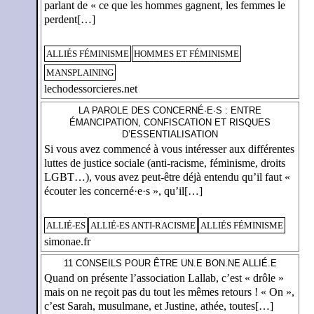
parlant de « ce que les hommes gagnent, les femmes le
perdent[…]
ALLIÉS FÉMINISME
HOMMES ET FÉMINISME
MANSPLAINING
lechodessorcieres.net
LA PAROLE DES CONCERNÉ·E·S : ENTRE
ÉMANCIPATION, CONFISCATION ET RISQUES
D’ESSENTIALISATION
Si vous avez commencé à vous intéresser aux différentes
luttes de justice sociale (anti-racisme, féminisme, droits
LGBT…), vous avez peut-être déjà entendu qu’il faut «
écouter les concerné·e·s », qu’il[…]
ALLIÉ-ES
ALLIÉ-ES ANTI-RACISME
ALLIÉS FÉMINISME
simonae.fr
11 CONSEILS POUR ÊTRE UN.E BON.NE ALLIÉ.E
Quand on présente l’association Lallab, c’est « drôle »
mais on ne reçoit pas du tout les mêmes retours ! « On »,
c’est Sarah, musulmane, et Justine, athée, toutes[…]