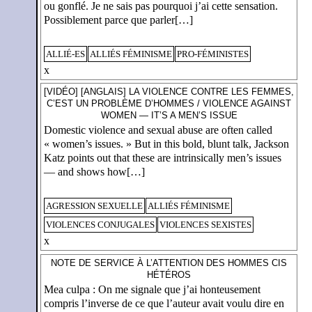
ou gonflé. Je ne sais pas pourquoi j’ai cette sensation.
Possiblement parce que parler[…]
ALLIÉ-ES
ALLIÉS FÉMINISME
PRO-FÉMINISTES
x
[VIDÉO] [ANGLAIS] LA VIOLENCE CONTRE LES FEMMES,
C’EST UN PROBLÈME D’HOMMES / VIOLENCE AGAINST
WOMEN — IT’S A MEN’S ISSUE
Domestic violence and sexual abuse are often called
« women’s issues. » But in this bold, blunt talk, Jackson
Katz points out that these are intrinsically men’s issues
— and shows how[…]
AGRESSION SEXUELLE
ALLIÉS FÉMINISME
VIOLENCES CONJUGALES
VIOLENCES SEXISTES
x
NOTE DE SERVICE À L’ATTENTION DES HOMMES CIS
HÉTÉROS
Mea culpa : On me signale que j’ai honteusement
compris l’inverse de ce que l’auteur avait voulu dire en