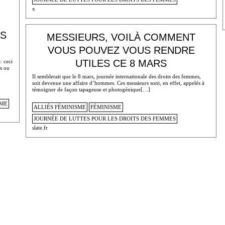
x
AS
MESSIEURS, VOILÀ COMMENT
VOUS POUVEZ VOUS RENDRE
UTILES CE 8 MARS
: ceci
s ou
Il semblerait que le 8 mars, journée internationale des droits des femmes,
soit devenue une affaire d’hommes. Ces messieurs sont, en effet, appelés à
témoigner de façon tapageuse et photogénique[…]
SME
ALLIÉS FÉMINISME
FÉMINISME
JOURNÉE DE LUTTES POUR LES DROITS DES FEMMES
slate.fr