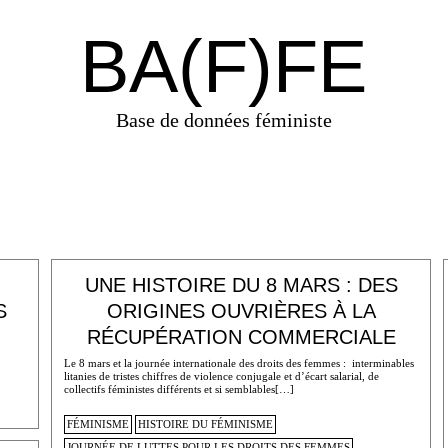
BA(F)FE
Base de données féministe
UNE HISTOIRE DU 8 MARS : DES
S
ORIGINES OUVRIÈRES À LA
RÉCUPÉRATION COMMERCIALE
Le 8 mars et la journée internationale des droits des femmes : interminables
litanies de tristes chiffres de violence conjugale et d’écart salarial, de
collectifs féministes différents et si semblables[…]
FÉMINISME
HISTOIRE DU FÉMINISME
JOURNÉE DE LUTTES POUR LES DROITS DES FEMMES