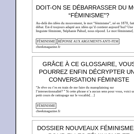
DOIT-ON SE DÉBARRASSER DU 
“FÉMINISME”?
Au-delà des idées du mouvement, le mot “féminisme”, né en 1870, fai
débat. Est-il toujours adapté aux idées qu’il contient aujourd’hui? Une
linguiste féministe, Stéphanie Pahud, nous répond. Le mot féminisme
FÉMINISME
RÉPONSE AUX ARGUMENTS ANTI-FEM
cheekmagazine.fr
GRÂCE À CE GLOSSAIRE, VOU
POURREZ ENFIN DÉCRYPTER U
CONVERSATION FÉMINISTE
“Je rêve ou t’es en train de me faire du mansplaining sur
l’intersectionnalité? ” Si cette phrase n’a aucun sens pour vous, voici u
petit cours de rattrapage sur le vocable[…]
FÉMINISME
cheekmagazine.fr
DOSSIER NOUVEAUX FÉMINISMES