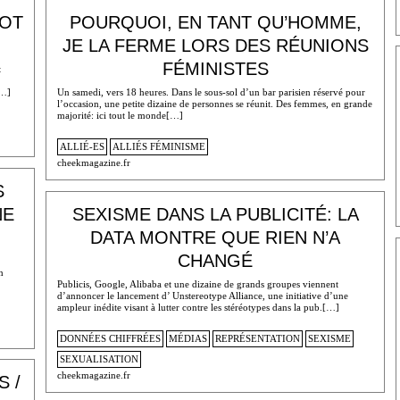
MOT
POURQUOI, EN TANT QU’HOMME,
JE LA FERME LORS DES RÉUNIONS
FÉMINISTES
t
[…]
Un samedi, vers 18 heures. Dans le sous-sol d’un bar parisien réservé pour
l’occasion, une petite dizaine de personnes se réunit. Des femmes, en grande
majorité: ici tout le monde[…]
ALLIÉ-ES
ALLIÉS FÉMINISME
cheekmagazine.fr
S
NE
SEXISME DANS LA PUBLICITÉ: LA
DATA MONTRE QUE RIEN N’A
CHANGÉ
n
Publicis, Google, Alibaba et une dizaine de grands groupes viennent
d’annoncer le lancement d’ Unstereotype Alliance, une initiative d’une
ampleur inédite visant à lutter contre les stéréotypes dans la pub.[…]
DONNÉES CHIFFRÉES
MÉDIAS
REPRÉSENTATION
SEXISME
SEXUALISATION
cheekmagazine.fr
 /