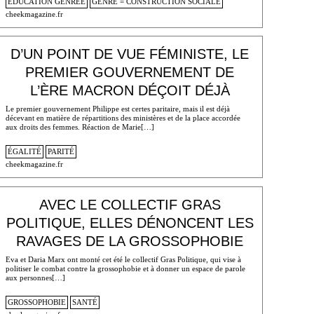
EDUCATION GENRÉE
GENRE = CONSTRUCTION SOCIALE
cheekmagazine.fr
D’UN POINT DE VUE FÉMINISTE, LE
PREMIER GOUVERNEMENT DE
L’ÈRE MACRON DÉÇOIT DÉJÀ
Le premier gouvernement Philippe est certes paritaire, mais il est déjà
décevant en matière de répartitions des ministères et de la place accordée
aux droits des femmes. Réaction de Marie[…]
ÉGALITÉ
PARITÉ
cheekmagazine.fr
AVEC LE COLLECTIF GRAS
POLITIQUE, ELLES DÉNONCENT LES
RAVAGES DE LA GROSSOPHOBIE
Eva et Daria Marx ont monté cet été le collectif Gras Politique, qui vise à
politiser le combat contre la grossophobie et à donner un espace de parole
aux personnes[…]
GROSSOPHOBIE
SANTÉ