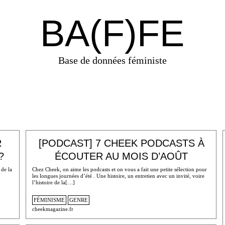
BA(F)FE
Base de données féministe
R
[PODCAST] 7 CHEEK PODCASTS À
?
ÉCOUTER AU MOIS D’AOÛT
 de la
Chez Cheek, on aime les podcasts et on vous a fait une petite sélection pour
les longues journées d’été . Une histoire, un entretien avec un invité, voire
l’histoire de la[…]
FÉMINISME
GENRE
cheekmagazine.fr