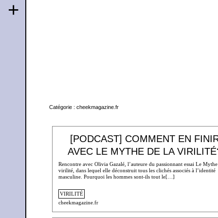
+
Catégorie :
cheekmagazine.fr
[PODCAST] COMMENT EN FINI
AVEC LE MYTHE DE LA VIRILITÉ
Rencontre avec Olivia Gazalé, l’auteure du passionnant essai Le Mythe
virilité, dans lequel elle déconstruit tous les clichés associés à l’identité
masculine. Pourquoi les hommes sont-ils tout le[…]
VIRILITÉ
cheekmagazine.fr