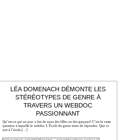
LÉA DOMENACH DÉMONTE LES
STÉRÉOTYPES DE GENRE À
TRAVERS UN WEBDOC
PASSIONNANT
Qu’est-ce qui un jour a fait de nous des filles ou des garçons? C’est la vaste
question à laquelle le webdoc L’École du genre tente de répondre. Que ce
soit à l’école,[…]