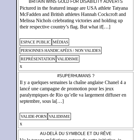
BRITAIN WINS GOLD FOR DISABILITY ADVERTS
Pictured in the featured image are USA athlete Tatyana
McFadden and British athletes Hannah Cockcroft and
Melissa Nichols celebrating victories and holding up
their respective country’s flag. But what if[…]
ESPACE PUBLIC
MÉDIAS
PERSONNES HANDICAPÉES / NON VALIDES
REPRÉSENTATION
VALIDISME
x
#SUPERHUMANS ?
Il y a quelques semaines la chaîne anglaise Chanel 4 a
lancé une campagne de promotion pour les jeux
paralympiques de Rio qu’elle va largement diffuser en
septembre, sous la[…]
VALIDE-PORN
VALIDISME
x
AU-DELÀ DU SYMBOLE ET DU RÊVE