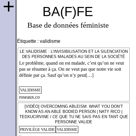
+
BA(F)FE
Base de données féministe
Étiquette :
validisme
LE VALIDISME : L’INVISIBILISATION ET LA SILENCIATION
DES PERSONNES MALADES AU SEIN DE LA SOCIÉTÉ
Le problème, quand on est malade, c’est qu’on ne veut
pas se résumer à ça. On ne veut pas que notre vie soit
définie par ça. Sauf qu’on n’y peut[…]
VALIDISME
roseaux.co
[VIDÉO] OVERCOMING ABLEISM: WHAT YOU DON’T
KNOW AS AN ABLE BODIED PERSON | NATY RICO |
TEDXUCIRVINE / CE QUE TU NE SAIS PAS EN TANT QUE
PERSONNE VALIDE
PRIVILÈGE VALIDE
VALIDISME