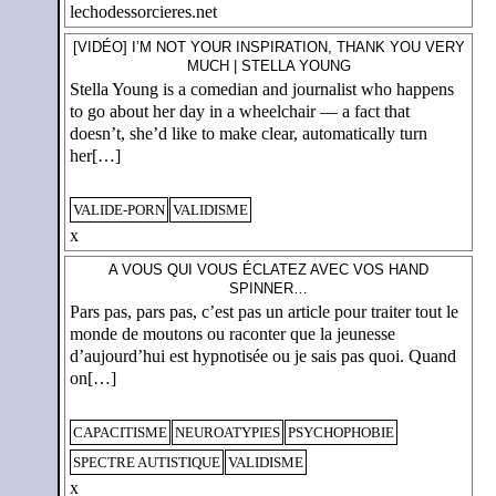
lechodessorcieres.net
[VIDÉO] I’M NOT YOUR INSPIRATION, THANK YOU VERY
MUCH | STELLA YOUNG
Stella Young is a comedian and journalist who happens
to go about her day in a wheelchair — a fact that
doesn’t, she’d like to make clear, automatically turn
her[…]
VALIDE-PORN
VALIDISME
x
A VOUS QUI VOUS ÉCLATEZ AVEC VOS HAND
SPINNER…
Pars pas, pars pas, c’est pas un article pour traiter tout le
monde de moutons ou raconter que la jeunesse
d’aujourd’hui est hypnotisée ou je sais pas quoi. Quand
on[…]
CAPACITISME
NEUROATYPIES
PSYCHOPHOBIE
SPECTRE AUTISTIQUE
VALIDISME
x