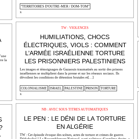
"TERRITOIRES D'OUTRE-MER / DOM-TOM"
x
TW : VIOLENCES
HUMILIATIONS, CHOCS
À
ÉLECTRIQUES, VIOLS : COMMENT
L’ARMÉE ISRAÉLIENNE TORTURE
l’une
LES PRISONNIERS PALESTINIENS
re la
Les images et témoignages de Gazaouis traumatisés au sortir des prisons
israéliennes se multiplient dans la presse et sur les réseaux sociaux. Ils
dévoilent les conditions de détention brutales et[…]
COLONIALISME
ISRAEL
PALESTINE
PRISON
TORTURE
x
NB : AVEC SOUS TITRES AUTOMATIQUES
LE PEN : LE DÉNI DE LA TORTURE
S
EN ALGÉRIE
?
TW : Cet épisode évoque des scènes, actes de torture et crimes de guerre.
s
Dédiabolisé ! Le Rassemblement National, parti politique d’extrême droite, a