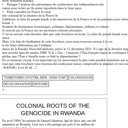
lectif Solidarité Kanaky,
• Partager l’analyse des mécanismes de confiscation des indépendances afri
caines pour éviter qu’ils soient reproduits dans le futur pays,
• Faire connaître en France le carac
tère colonial de la situation de la Nouve le
Calédonie, la lutte du peuple kanak et les manœuvres de la France et de ses partisans pour ent
lonisé. 1
Système de domination économique, politique, diplomatique, militaire et culture
le exercée par la France sur ses anciennes colonies africaines.
C’est en suivant cette dernière idée que cette brochure est écrite. La lutte du peuple kanak nous
sence.
Mais, à la date de finalisation de cette brochure, nous nous trouvons surtout à la vei
le du 3ème référendum sur l’indépen
dance de la Kanaky NouveleCalédonie, prévu le 12 décembre 2021. Il s’agit de la dernière éta
tion arraché dans les années 1980. Si le « Oui » l’emporte, l’État français risque de confisque
pêcher que l’État n’étouffe toute ve léité in dépendantiste ?
En ce moment crucial, il est important qu’un mouvement le plus vaste possible manifeste son s
rons que cette brochure vous fournira des outils pour mieux comprendre la situation et vous en
«KANAK» Lors de la[…]
"TERRITOIRES D'OUTRE-MER / DOM-TOM"
COLONISATION
DÉCOLONISATION
HISTOIRE
x
COLONIAL ROOTS OF THE
GENOCIDE IN RWANDA
En avril 1994, les parents de Samuel Ishimwe, âgé de deux ans, ont été
assassinés au Rwanda. Leur sort a été partagé par près d’un million de
personnes lors du[…]