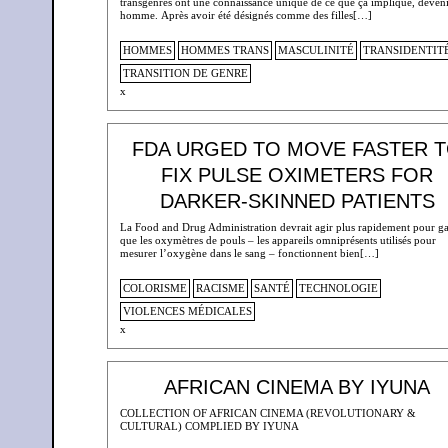
transgenres ont une connaissance unique de ce que ça implique, deven
homme. Après avoir été désignés comme des filles[…]
HOMMES
HOMMES TRANS
MASCULINITÉ
TRANSIDENTIT
TRANSITION DE GENRE
x
FDA URGED TO MOVE FASTER 
FIX PULSE OXIMETERS FOR
DARKER-SKINNED PATIENTS
La Food and Drug Administration devrait agir plus rapidement pour ga
que les oxymètres de pouls – les appareils omniprésents utilisés pour
mesurer l’oxygène dans le sang – fonctionnent bien[…]
COLORISME
RACISME
SANTÉ
TECHNOLOGIE
VIOLENCES MÉDICALES
x
AFRICAN CINEMA BY IYUNA
COLLECTION OF AFRICAN CINEMA (REVOLUTIONARY &
CULTURAL) COMPLIED BY IYUNA