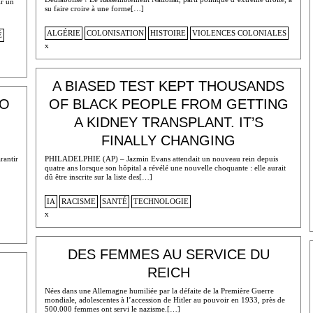
ir un
su faire croire à une forme[…]
ALGÉRIE
COLONISATION
HISTOIRE
VIOLENCES COLONIALES
É
x
A BIASED TEST KEPT THOUSANDS
TO
OF BLACK PEOPLE FROM GETTING
A KIDNEY TRANSPLANT. IT’S
FINALLY CHANGING
rantir
PHILADELPHIE (AP) – Jazmin Evans attendait un nouveau rein depuis
quatre ans lorsque son hôpital a révélé une nouvelle choquante : elle aurait
dû être inscrite sur la liste des[…]
IA
RACISME
SANTÉ
TECHNOLOGIE
x
DES FEMMES AU SERVICE DU
REICH
Nées dans une Allemagne humiliée par la défaite de la Première Guerre
mondiale, adolescentes à l’accession de Hitler au pouvoir en 1933, près de
500.000 femmes ont servi le nazisme.[…]