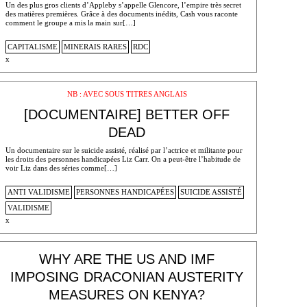
Un des plus gros clients d’Appleby s’appelle Glencore, l’empire très secret
des matières premières. Grâce à des documents inédits, Cash vous raconte
comment le groupe a mis la main sur[…]
CAPITALISME
MINERAIS RARES
RDC
x
NB : AVEC SOUS TITRES ANGLAIS
[DOCUMENTAIRE] BETTER OFF
DEAD
Un documentaire sur le suicide assisté, réalisé par l’actrice et militante pour
les droits des personnes handicapées Liz Carr. On a peut-être l’habitude de
voir Liz dans des séries comme[…]
ANTI VALIDISME
PERSONNES HANDICAPÉES
SUICIDE ASSISTÉ
VALIDISME
x
WHY ARE THE US AND IMF
IMPOSING DRACONIAN AUSTERITY
MEASURES ON KENYA?