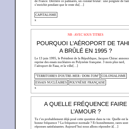
de France. Derrière ce palmarès, un constat brutal : une poignée de fam
s’enrichit pendant que le reste du[…]
CAPITALISME
x
NB : AVEC SOUS TITRES
POURQUOI L’AÉROPORT DE TAHI
A BRÛLÉ EN 1995 ?
Le 13 juin 1995, le Président de la République, Jacques Chirac annonce
reprise des essais nucléaires en Polynésie française. 3 mois plus tard,
l’aéroport de Faaa, et la ville[…]
"TERRITOIRES D'OUTRE-MER / DOM-TOM"
COLONIALISME
ESSAIS NUCLÉAIRES
POLYNÉSIE FRANÇAISE
x
A QUELLE FRÉQUENCE FAIRE
L’AMOUR ?
Tu t’es probablement déjà posé cette question dans ta vie. Quelle est la
bonne fréquence ? La fréquence normale ? Et honnêtement, rares sont 
réponses satisfaisantes. Aujourd’hui nous allons répondre à[…]