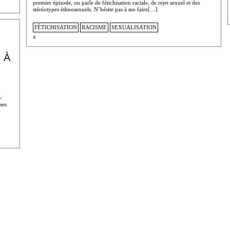
premier épisode, on parle de fétichisation raciale, de rejet sexuel et des
stéréotypes éthnosexuels. N’hésite pas à me faire[…]
FÉTICHISATION
RACISME
SEXUALISATION
x
 À
»
ses