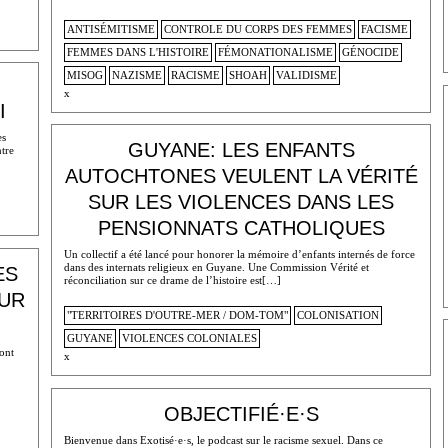
ANTISÉMITISME
CONTROLE DU CORPS DES FEMMES
FACISME
FEMMES DANS L'HISTOIRE
FÉMONATIONALISME
GÉNOCIDE
MISOG
NAZISME
RACISME
SHOAH
VALIDISME
x
I
es
GUYANE: LES ENFANTS
ntre
AUTOCHTONES VEULENT LA VÉRITÉ
SUR LES VIOLENCES DANS LES
PENSIONNATS CATHOLIQUES
Un collectif a été lancé pour honorer la mémoire d’enfants internés de force
dans des internats religieux en Guyane. Une Commission Vérité et
ES
réconciliation sur ce drame de l’histoire est[…]
OUR
"TERRITOIRES D'OUTRE-MER / DOM-TOM"
COLONISATION
GUYANE
VIOLENCES COLONIALES
ont
x
OBJECTIFIÉ·E·S
Bienvenue dans Exotisé·e·s, le podcast sur le racisme sexuel. Dans ce