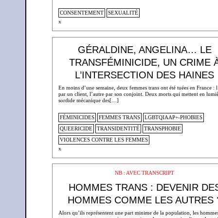
CONSENTEMENT
SEXUALITÉ
x
GÉRALDINE, ANGELINA… LE
TRANSFÉMINICIDE, UN CRIME 
L’INTERSECTION DES HAINES
En moins d’une semaine, deux femmes trans ont été tuées en France : 
par un client, l’autre par son conjoint. Deux morts qui mettent en lumiè
sordide mécanique des[…]
FÉMINICIDES
FEMMES TRANS
LGBTQIAAP+-PHOBIES
QUEERICIDE
TRANSIDENTITÉ
TRANSPHOBIE
VIOLENCES CONTRE LES FEMMES
x
NB : AVEC TRANSCRIPT
HOMMES TRANS : DEVENIR DE
HOMMES COMME LES AUTRES 
Alors qu’ils représentent une part minime de la population, les homme