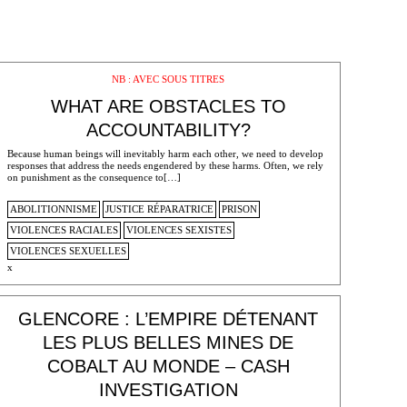
NB : AVEC SOUS TITRES
WHAT ARE OBSTACLES TO
ACCOUNTABILITY?
Because human beings will inevitably harm each other, we need to develop
responses that address the needs engendered by these harms. Often, we rely
on punishment as the consequence to[…]
ABOLITIONNISME
JUSTICE RÉPARATRICE
PRISON
VIOLENCES RACIALES
VIOLENCES SEXISTES
VIOLENCES SEXUELLES
x
GLENCORE : L’EMPIRE DÉTENANT
LES PLUS BELLES MINES DE
COBALT AU MONDE – CASH
INVESTIGATION