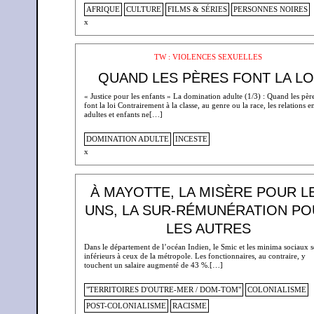
AFRIQUE
CULTURE
FILMS & SÉRIES
PERSONNES NOIRES
x
TW : VIOLENCES SEXUELLES
QUAND LES PÈRES FONT LA LO
« Justice pour les enfants » La domination adulte (1/3) : Quand les pèr
font la loi Contrairement à la classe, au genre ou la race, les relations e
adultes et enfants ne[…]
DOMINATION ADULTE
INCESTE
x
À MAYOTTE, LA MISÈRE POUR L
UNS, LA SUR-RÉMUNÉRATION P
LES AUTRES
Dans le département de l’océan Indien, le Smic et les minima sociaux s
inférieurs à ceux de la métropole. Les fonctionnaires, au contraire, y
touchent un salaire augmenté de 43 %.[…]
"TERRITOIRES D'OUTRE-MER / DOM-TOM"
COLONIALISME
POST-COLONIALISME
RACISME