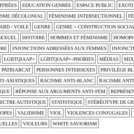
FFRÉES
EDUCATION GENRÉE
ESPACE PUBLIC
EXOTI
ISME DÉCOLONIAL
FÉMINISME INTERSECTIONNEL
F
ARD / VOILE
GENRE
GENRE = CONSTRUCTION SOCIA
SEXUEL
HISTOIRE
HOMMES ET FÉMINISME
HOMOPH
NRE
INJONCTIONS ADRESSÉES AUX FEMMES
INJONCT
LGBTQIAAP+
LGBTQIAAP+-PHOBIES
MÉDIAS
MIX
PATRIARCAT
PERSONNES INTERSEXES
PRIVILÈGE B
TI-ASIATIQUES
RACISME ANTI-BLANC
RACISME ANTI
IQUE
RÉPONSE AUX ARGUMENTS ANTI-FEM
REPRÉSE
PECTRE AUTISTIQUE
STATISTIQUE
STÉRÉOTYPE DE G
ROPES
VALIDISME
VIOL
VIOLENCES CONJUGALES
UELLES
VIOLEURS
WHITE SAVIORISM