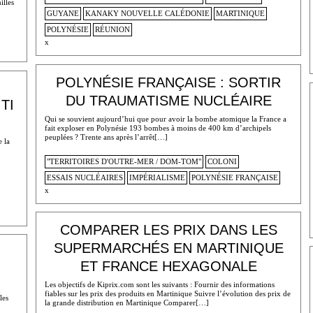
illes
GUYANE
KANAKY NOUVELLE CALÉDONIE
MARTINIQUE
POLYNÉSIE
RÉUNION
x
POLYNÉSIE FRANÇAISE : SORTIR
DU TRAUMATISME NUCLÉAIRE
TI
Qui se souvient aujourd’hui que pour avoir la bombe atomique la France a
fait exploser en Polynésie 193 bombes à moins de 400 km d’archipels
peuplées ? Trente ans après l’arrêt[…]
 la
"TERRITOIRES D'OUTRE-MER / DOM-TOM"
COLONI
ESSAIS NUCLÉAIRES
IMPÉRIALISME
POLYNÉSIE FRANÇAISE
x
COMPARER LES PRIX DANS LES
SUPERMARCHÉS EN MARTINIQUE
ET FRANCE HEXAGONALE
Les objectifs de Kiprix.com sont les suivants : Fournir des informations
fiables sur les prix des produits en Martinique Suivre l’évolution des prix de
les
la grande distribution en Martinique Comparer[…]