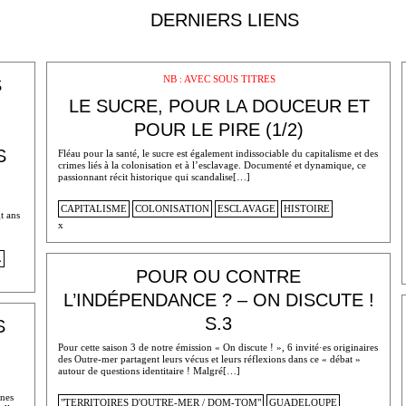
DERNIERS LIENS
NB : AVEC SOUS TITRES
S
LE SUCRE, POUR LA DOUCEUR ET
POUR LE PIRE (1/2)
S
Fléau pour la santé, le sucre est également indissociable du capitalisme et des
crimes liés à la colonisation et à l’esclavage. Documenté et dynamique, ce
passionnant récit historique qui scandalise[…]
CAPITALISME
COLONISATION
ESCLAVAGE
HISTOIRE
t ans
x
L
POUR OU CONTRE
L’INDÉPENDANCE ? – ON DISCUTE !
S.3
S
Pour cette saison 3 de notre émission « On discute ! », 6 invité·es originaires
des Outre-mer partagent leurs vécus et leurs réflexions dans ce « débat »
autour de questions identitaire ! Malgré[…]
unes
"TERRITOIRES D'OUTRE-MER / DOM-TOM"
GUADELOUPE