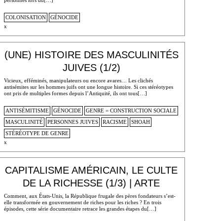
COLONISATION
GÉNOCIDE
x
(UNE) HISTOIRE DES MASCULINITÉS
JUIVES (1/2)
Vicieux, efféminés, manipulateurs ou encore avares… Les clichés
antisémites sur les hommes juifs ont une longue histoire. Si ces stéréotypes
ont pris de multiples formes depuis l’Antiquité, ils ont tous[…]
ANTISÉMITISME
GÉNOCIDE
GENRE = CONSTRUCTION SOCIALE
MASCULINITÉ
PERSONNES JUIVES
RACISME
SHOAH
STÉRÉOTYPE DE GENRE
x
CAPITALISME AMÉRICAIN, LE CULTE
DE LA RICHESSE (1/3) | ARTE
Comment, aux États-Unis, la République frugale des pères fondateurs s’est-
elle transformée en gouvernement de riches pour les riches ? En trois
épisodes, cette série documentaire retrace les grandes étapes du[…]